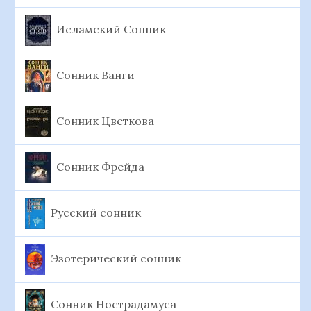
Исламский Сонник
Сонник Ванги
Сонник Цветкова
Сонник Фрейда
Русский сонник
Эзотерический сонник
Сонник Нострадамуса