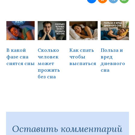
В какой
Сколько
Как спать
Польза и
Ч
фазе сна
человек
чтобы
вред
снятся сны
может
выспаться
дневного
прожить
сна
ч
без сна
Оставить комментарий