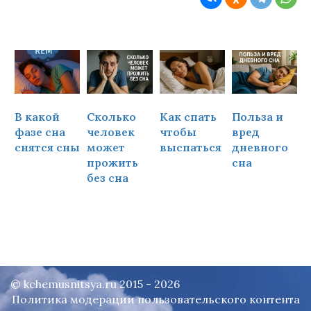
В какой
Сколько
Как спать
Польза и
Ч
фазе сна
человек
чтобы
вред
снятся сны
может
выспаться
дневного
прожить
сна
ч
без сна
© kchemusnitsya.ru 2015 - 2026
Политика модерации пользовательского контента