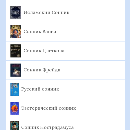
Исламский Сонник
Сонник Ванги
Сонник Цветкова
Сонник Фрейда
Русский сонник
Эзотерический сонник
Сонник Нострадамуса