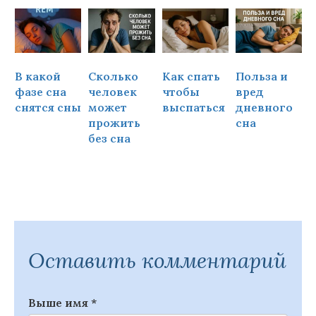
В какой
Сколько
Как спать
Польза и
Ч
фазе сна
человек
чтобы
вред
снятся сны
может
выспаться
дневного
прожить
сна
ч
без сна
Оставить комментарий
Выше имя
*