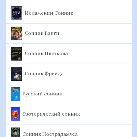
Исламский Сонник
Сонник Ванги
Сонник Цветкова
Сонник Фрейда
Русский сонник
Эзотерический сонник
Сонник Нострадамуса