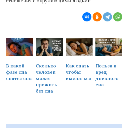
отношения с окружающими людьми.
В какой
Сколько
Как спать
Польза и
Ч
фазе сна
человек
чтобы
вред
снятся сны
может
выспаться
дневного
прожить
сна
ч
без сна