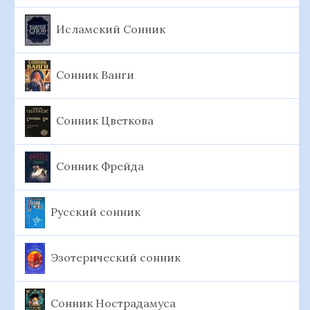
Исламский Сонник
Сонник Ванги
Сонник Цветкова
Сонник Фрейда
Русский сонник
Эзотерический сонник
Сонник Нострадамуса