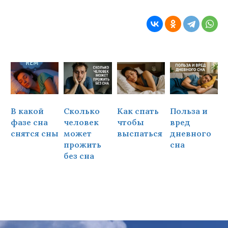
В какой
Сколько
Как спать
Польза и
Ч
фазе сна
человек
чтобы
вред
снятся сны
может
выспаться
дневного
прожить
сна
ч
без сна