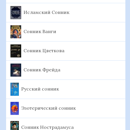
Исламский Сонник
Сонник Ванги
Сонник Цветкова
Сонник Фрейда
Русский сонник
Эзотерический сонник
Сонник Нострадамуса