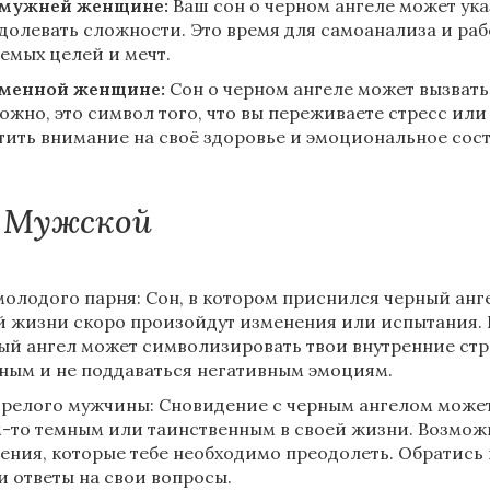
амужней женщине:
Ваш сон о черном ангеле может ука
долевать сложности. Это время для самоанализа и раб
емых целей и мечт.
менной женщине:
Сон о черном ангеле может вызвать 
ожно, это символ того, что вы переживаете стресс или
тить внимание на своё здоровье и эмоциональное сос
Мужской
молодого парня: Сон, в котором приснился черный анге
й жизни скоро произойдут изменения или испытания. Б
ый ангел может символизировать твои внутренние стр
ным и не поддаваться негативным эмоциям.
зрелого мужчины: Сновидение с черным ангелом может 
м-то темным или таинственным в своей жизни. Возмож
ения, которые тебе необходимо преодолеть. Обратись 
и ответы на свои вопросы.