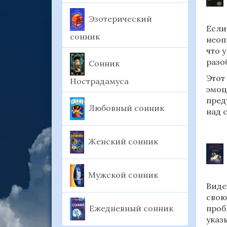
Эзотерический
Если
сонник
неоп
что 
разо
Сонник
Этот
Нострадамуса
эмоц
пред
Любовный сонник
над 
Женский сонник
Мужской сонник
Виде
свою
Ежедневный сонник
проб
указ