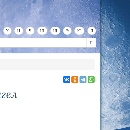
Х
Ц
Ч
Ш
Щ
Э
Ю
Я
нгел