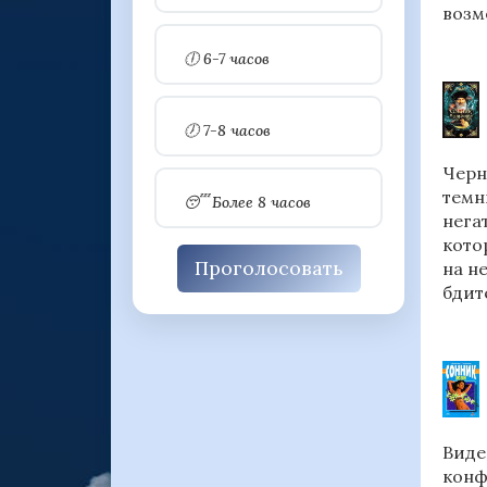
возм
🕕 6-7 часов
🕖 7-8 часов
Черн
темн
😴 Более 8 часов
нега
кото
Проголосовать
на н
бдит
Виде
конф