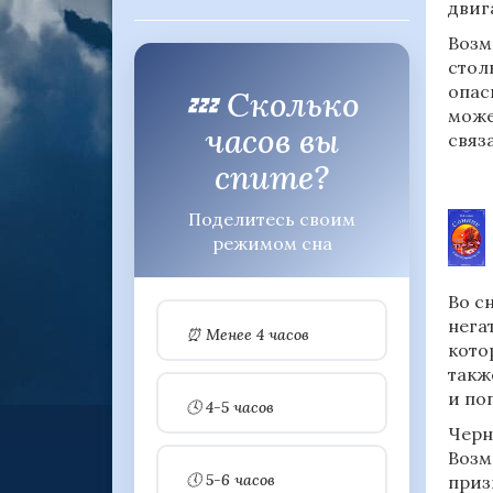
двиг
Возм
стол
опас
💤 Сколько
може
часов вы
связ
спите?
Поделитесь своим
режимом сна
Во с
нега
⏰ Менее 4 часов
кото
такж
и по
🕓 4-5 часов
Черн
Возм
🕔 5-6 часов
приз