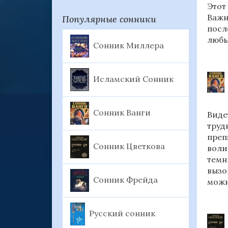
Этот
Важн
Популярные сонники
посл
любы
Сонник Миллера
Исламский Сонник
Сонник Ванги
Виде
труд
преп
Сонник Цветкова
воли
темн
вызо
Сонник Фрейда
можн
Русский сонник