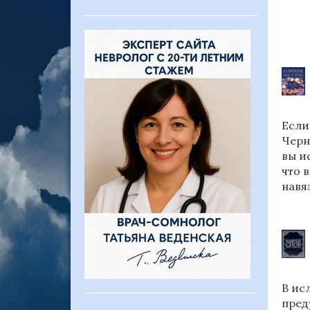
Если
Черн
вы и
что 
навя
В ис
пред