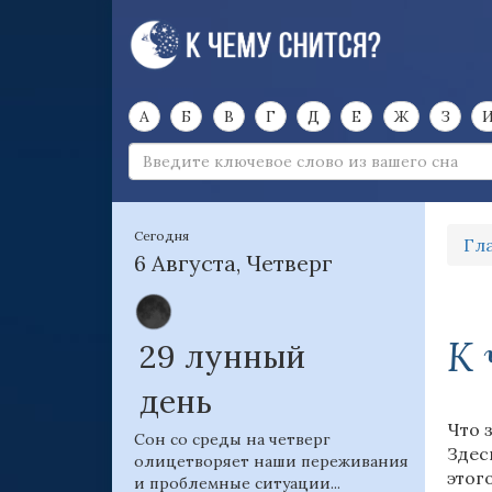
А
Б
В
Г
Д
Е
Ж
З
Сегодня
Гл
6 Августа, Четверг
К 
29 лунный
день
Что 
Сон со среды на четверг
Здес
олицетворяет наши переживания
этог
и проблемные ситуации...