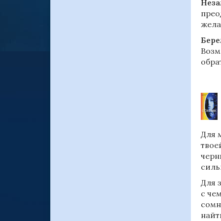
Нез
прео
жела
Бере
Возм
обра
Для 
твое
черн
силь
Для 
с че
сомн
найт