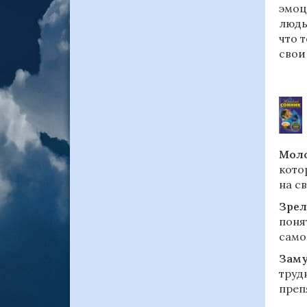
эмоц
людь
что 
свои
Моло
кото
на с
Зрел
поня
само
Зам
труд
преп