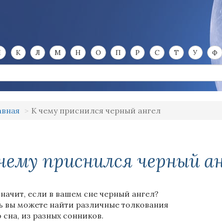
И
К
Л
М
Н
О
П
Р
С
Т
У
Ф
авная
К чему приснился черный ангел
чему приснился черный а
значит, если в вашем сне черный ангел?
ь вы можете найти различные толкования
о сна, из разных сонников.