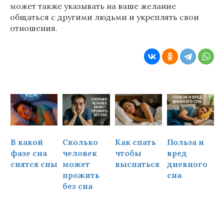
может также указывать на ваше желание
общаться с другими людьми и укреплять свои
отношения.
В какой
Сколько
Как спать
Польза и
Ч
фазе сна
человек
чтобы
вред
снятся сны
может
выспаться
дневного
прожить
сна
ч
без сна