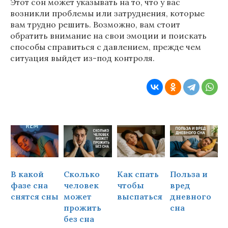
Этот сон может указывать на то, что у вас
возникли проблемы или затруднения, которые
вам трудно решить. Возможно, вам стоит
обратить внимание на свои эмоции и поискать
способы справиться с давлением, прежде чем
ситуация выйдет из-под контроля.
В какой
Сколько
Как спать
Польза и
Ч
фазе сна
человек
чтобы
вред
снятся сны
может
выспаться
дневного
прожить
сна
ч
без сна