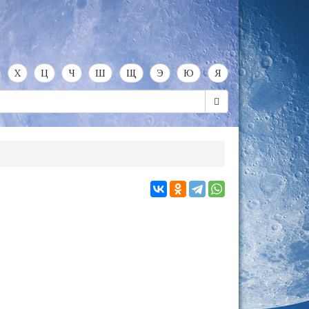
Х
Ц
Ч
Ш
Щ
Э
Ю
Я