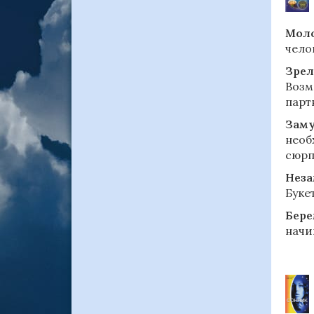
Моло
чело
Зрел
Возм
парт
Зам
необ
сюрп
Нез
Буке
Бере
начи