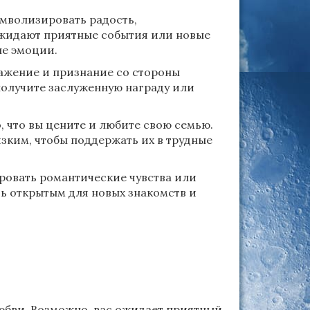
имволизировать радость,
ожидают приятные события или новые
ые эмоции.
важение и признание со стороны
получите заслуженную награду или
о, что вы цените и любите свою семью.
изким, чтобы поддержать их в трудные
ровать романтические чувства или
ь открытым для новых знакомств и
любви. Возможно, вас ожидает приятный