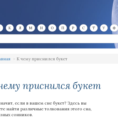
И
К
Л
М
Н
О
П
Р
С
Т
У
Ф
авная
К чему приснился букет
чему приснился букет
значит, если в вашем сне букет? Здесь вы
те найти различные толкования этого сна,
азных сонников.