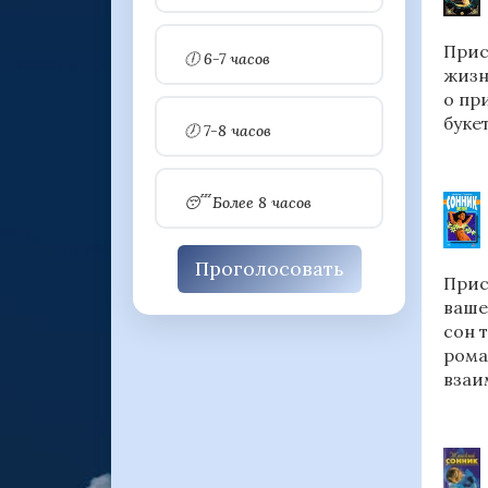
Прис
🕕 6-7 часов
жизн
о пр
буке
🕖 7-8 часов
😴 Более 8 часов
Проголосовать
Прис
ваше
сон 
рома
взаи