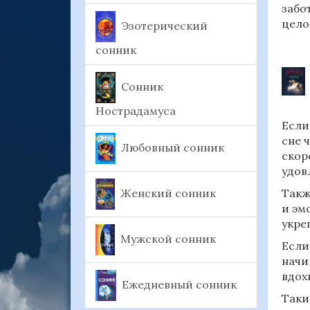
забо
цело
Эзотерический
сонник
Сонник
Нострадамуса
Если
сне 
Любовный сонник
скор
удов
Женский сонник
Такж
и эм
укре
Мужской сонник
Если
начи
вдох
Ежедневный сонник
Таки