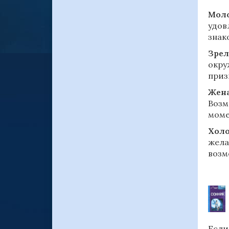
Моло
удов
знак
Зрел
окру
приз
Жен
Возм
моме
Холо
жела
возм
Если