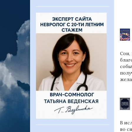
Сон,
благ
собы
полу
жела
В ис
во с