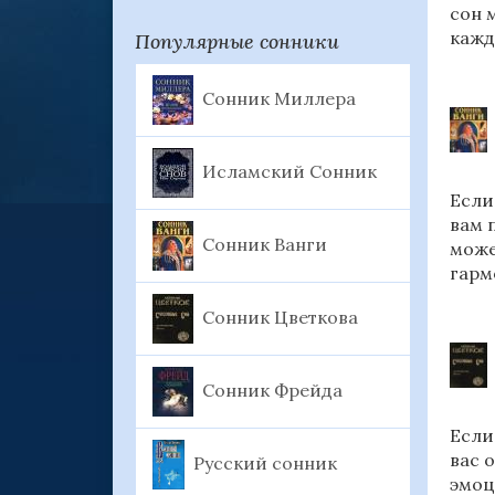
сон 
кажд
Популярные сонники
Сонник Миллера
Исламский Сонник
Если
вам 
Сонник Ванги
може
гарм
Сонник Цветкова
Сонник Фрейда
Если
вас 
Русский сонник
эмоц