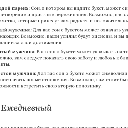
дой парень:
Сон, в котором вы видите букет, может с
летворение и приятные переживания. Возможно, вас 
омства, которые принесут вам радость и положительн
ый мужчина:
Для вас сон с букетом может означать у
жающих. Возможно, ваши усилия будут оценены, и вы 
нание за свои достижения.
атый мужчина:
Ваш сон о букете может указывать на т
ожно, вам следует показать свою заботу и любовь к бл
нты.
стой мужчина:
Для вас сон о букете может символизи
ние начать новые отношения. Возможно, вам стоит быт
ожности встретить свою вторую половинку.
Ежедневный
 вам приснился букет, это символ радости, счастья и 