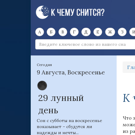
А
Б
В
Г
Д
Е
Ж
З
Сегодня
Гл
9 Августа, Воскресенье
К 
29 лунный
день
Что 
Сон с субботы на воскресенье
може
показывает – сбудутся ли
из р
надежды и мечты...