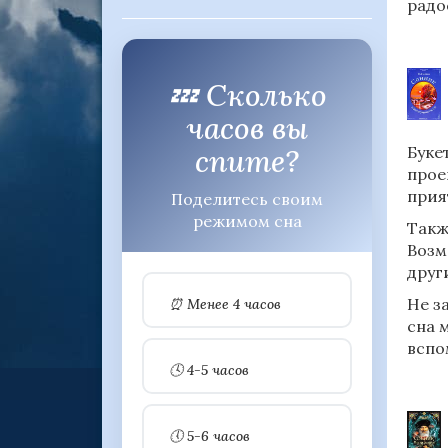
радо
💤 Сколько
часов вы
спите?
Буке
прое
прия
Поделитесь своим
режимом сна
Такж
Возм
друг
Не з
⏰ Менее 4 часов
сна 
вспо
🕓 4-5 часов
🕔 5-6 часов