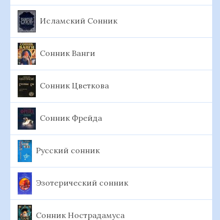
Исламский Сонник
Сонник Ванги
Сонник Цветкова
Сонник Фрейда
Русский сонник
Эзотерический сонник
Сонник Нострадамуса