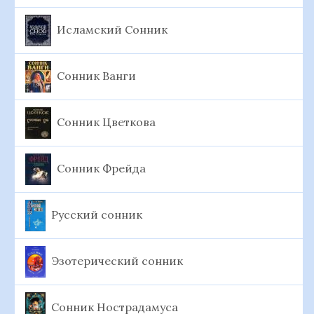
Исламский Сонник
Сонник Ванги
Сонник Цветкова
Сонник Фрейда
Русский сонник
Эзотерический сонник
Сонник Нострадамуса