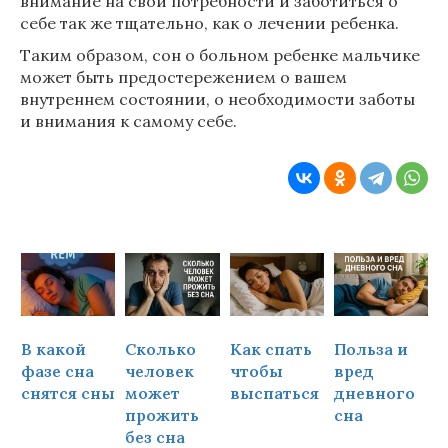
внимание на свои потребности и заботиться о
себе так же тщательно, как о лечении ребенка.
Таким образом, сон о больном ребенке мальчике
может быть предостережением о вашем
внутреннем состоянии, о необходимости заботы
и внимания к самому себе.
В какой
Сколько
Как спать
Польза и
Ч
фазе сна
человек
чтобы
вред
снятся сны
может
выспаться
дневного
прожить
сна
ч
без сна