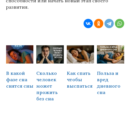
способности или начать новый этап своего
развития.
В какой
Сколько
Как спать
Польза и
Ч
фазе сна
человек
чтобы
вред
снятся сны
может
выспаться
дневного
прожить
сна
ч
без сна