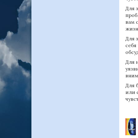
Для 
проб
вам 
жизн
Для 
себя
обсу
Для 
уязв
вним
Для 
или 
чувс