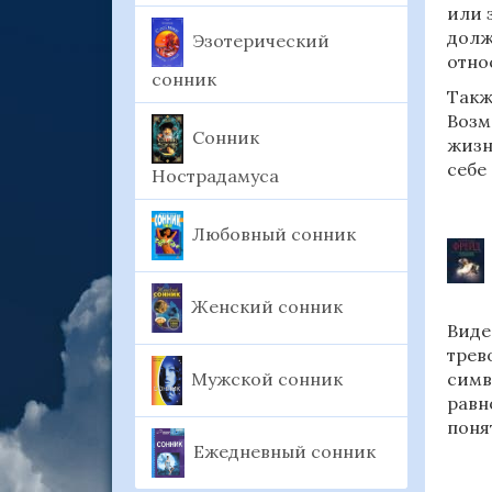
или 
долж
Эзотерический
отно
сонник
Такж
Возм
Сонник
жизн
себе
Нострадамуса
Любовный сонник
Женский сонник
Виде
трев
Мужской сонник
симв
равн
поня
Ежедневный сонник