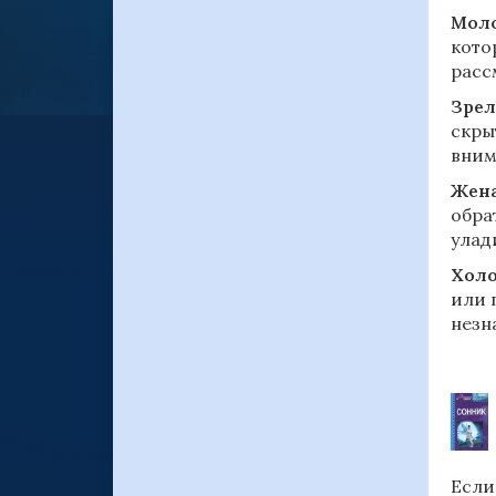
Моло
кото
расс
Зрел
скры
вним
Жена
обра
улад
Холо
или 
незн
Если