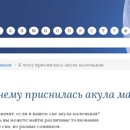
И
К
Л
М
Н
О
П
Р
С
Т
У
Ф
авная
К чему приснилась акула маленькая
чему приснилась акула м
значит, если в вашем сне акула маленькая?
ь вы можете найти различные толкования
о сна, из разных сонников.