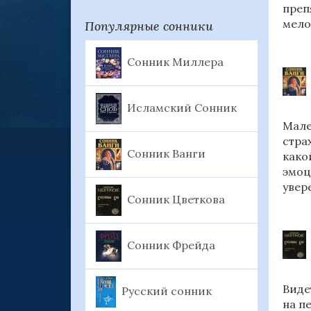
преп
мело
Популярные сонники
Сонник Миллера
Исламский Сонник
Мале
стра
Сонник Ванги
како
эмоц
увер
Сонник Цветкова
Сонник Фрейда
Виде
Русский сонник
на п