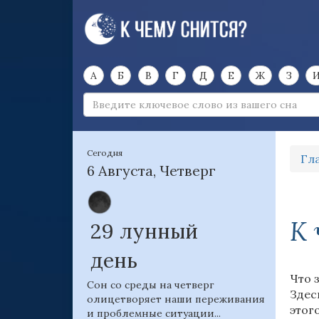
А
Б
В
Г
Д
Е
Ж
З
Сегодня
Гл
6 Августа, Четверг
К 
29 лунный
день
Что 
Сон со среды на четверг
Здес
олицетворяет наши переживания
этог
и проблемные ситуации...