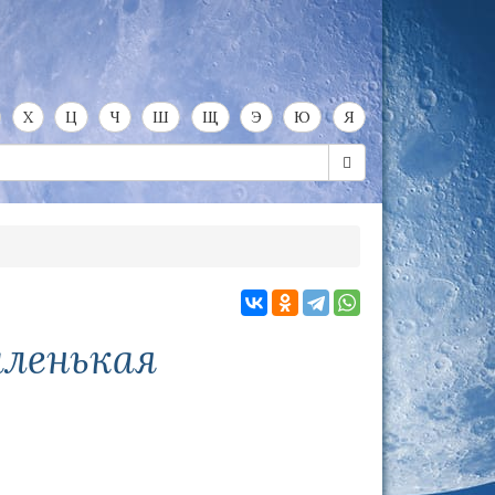
Х
Ц
Ч
Ш
Щ
Э
Ю
Я
аленькая