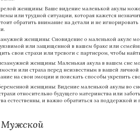
зрелой женщины: Ваше видение маленькой акулы может
лемы или трудной ситуации, которая кажется незначи
стоит обратить внимание на детали и не игнорироват
и.
замужней женщины: Сновидение о маленькой акуле може
 уязвимой или защищенной в вашем браке или семейн
дить свои страхи или тревоги с партнером, чтобы най
незамужней женщины: Маленькая акула в вашем сне м
имости или страха перед неизвестным в вашей личной 
ание на свои эмоции и поискать способы укрепить св
беременной женщины: Видение маленькой акулы во сн
страхи относительно будущего материнства или заботы 
тва естественны, и важно обратиться за поддержкой и
Мужской