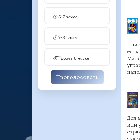
🕕 6-7 часов
🕖 7-8 часов
Прис
есть
Мале
😴 Более 8 часов
угро
напр
Проголосовать
Для 
или 
стра
чувс