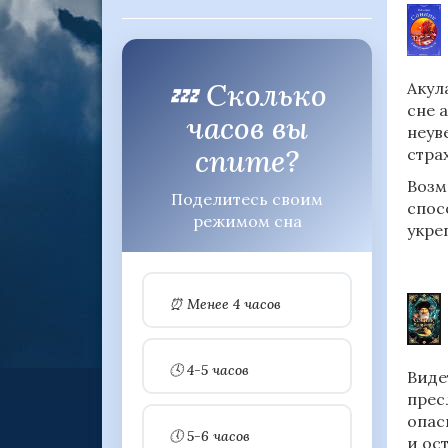
💤 Сколько
Акул
сне 
часов вы
неув
спите?
стра
Возм
Поделитесь своим
спос
режимом сна
укре
⏰ Менее 4 часов
🕓 4-5 часов
Виде
прес
опас
🕔 5-6 часов
и ос