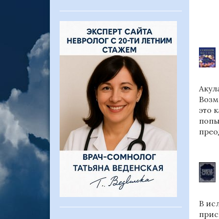
Акул
Возм
это 
попы
прео
В ис
прис